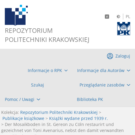
PL
REPOZYTORIUM
POLITECHNIKI KRAKOWSKIEJ
Zaloguj
Informacje o RPK
Informacje dla Autorów
Szukaj
Przeglądanie zasobów
Pomoc / Uwagi
Biblioteka PK
Kolekcja:
Repozytorium Politechniki Krakowskiej
>
Publikacje książkowe
>
Książki wydane przed 1939 r.
> Der Mosaikboden in St. Gereon zu Cöln restaurirt und
gezeichnet von Toni Avenarius, nebst den damit verwandten