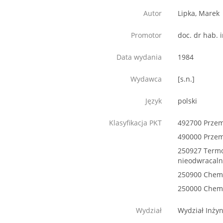
Autor
Lipka, Marek
Promotor
doc. dr hab. 
Data wydania
1984
Wydawca
[s.n.]
Język
polski
Klasyfikacja PKT
492700 Przem
490000 Przem
250927 Termo
nieodwracal
250900 Chemi
250000 Chem
Wydział
Wydział Inżyn