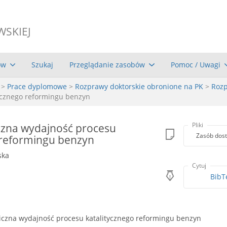
WSKIEJ
ów
Szukaj
Przeglądanie zasobów
Pomoc / Uwagi
>
Prace dyplomowe
>
Rozprawy doktorskie obronione na PK
>
Rozp
ycznego reformingu benzyn
zna wydajność procesu
Pliki
Zasób dost
 reformingu benzyn
ska
Cytuj
BibT
zna wydajność procesu katalitycznego reformingu benzyn