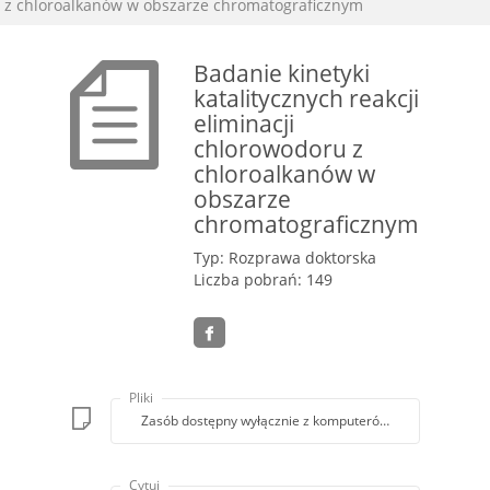
z chloroalkanów w obszarze chromatograficznym
Badanie kinetyki
katalitycznych reakcji
eliminacji
chlorowodoru z
chloroalkanów w
obszarze
chromatograficznym
Typ: Rozprawa doktorska
Liczba pobrań: 149
Pliki
Zasób dostępny wyłącznie z komputerów Biblioteki PK
Cytuj