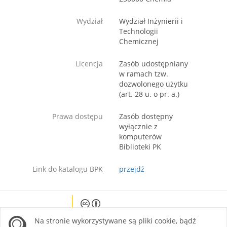
Wydział
Wydział Inżynierii i
Technologii
Chemicznej
Licencja
Zasób udostępniany
w ramach tzw.
dozwolonego użytku
(art. 28 u. o pr. a.)
Prawa dostępu
Zasób dostępny
wyłącznie z
komputerów
Biblioteki PK
Link do katalogu BPK
przejdź
Except where otherwise noted, content on this
Na stronie wykorzystywane są pliki cookie, bądź
site is licensed under a Creative Commons