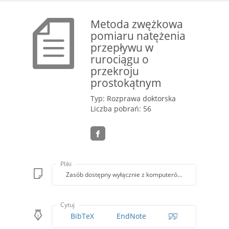
Metoda zwężkowa
pomiaru natężenia
przepływu w
rurociągu o
przekroju
prostokątnym
Typ: Rozprawa doktorska
Liczba pobrań: 56
Pliki
Zasób dostępny wyłącznie z komputerów Biblioteki PK
Cytuj
BibTeX
EndNote