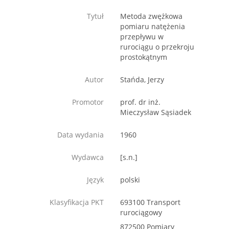
Tytuł
Metoda zwężkowa
pomiaru natężenia
przepływu w
rurociągu o przekroju
prostokątnym
Autor
Stańda, Jerzy
Promotor
prof. dr inż.
Mieczysław Sąsiadek
Data wydania
1960
Wydawca
[s.n.]
Język
polski
Klasyfikacja PKT
693100 Transport
rurociągowy
872500 Pomiary