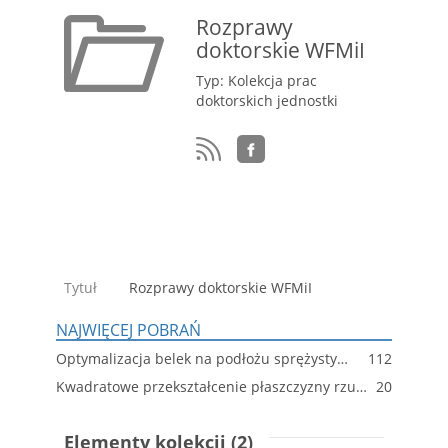
Rozprawy
doktorskie WFMiI
Typ: Kolekcja prac
doktorskich jednostki
Tytuł
Rozprawy doktorskie WFMiI
NAJWIĘCEJ POBRAŃ
Optymalizacja belek na podłożu sprężystym jako problem teorii sterowania
112
Kwadratowe przekształcenie płaszczyzny rzutowej
20
Elementy kolekcji (2)