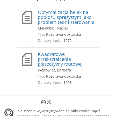
Optymalizacja belek na
podłożu sprężystym jako
problem teorii sterowania
Makowski, Maciej
Typ:
Rozprawa doktorska
Data wydania:
1972
Kwadratowe
przekształcenie
płaszczyzny rzutowej
Wojtowicz, Barbara
Typ:
Rozprawa doktorska
Data wydania:
1993
Except where otherwise noted, content on this
Na stronie wykorzystywane są pliki cookie, bądź
site is licensed under a Creative Commons
Attribution 4.0 International license.