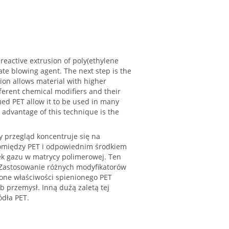
eactive extrusion of poly(ethylene
te blowing agent. The next step is the
tion allows material with higher
fferent chemical modifiers and their
ed PET allow it to be used in many
 advantage of this technique is the
y przegląd koncentruje się na
 pomiędzy PET i odpowiednim środkiem
k gazu w matrycy polimerowej. Ten
 Zastosowanie różnych modyfikatorów
one właściwości spienionego PET
b przemysł. Inną dużą zaletą tej
ódła PET.