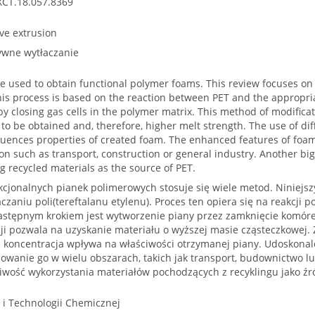
XCT.18.057.8369
ive extrusion
tywne wytłaczanie
used to obtain functional polymer foams. This review focuses on r
his process is based on the reaction between PET and the appropria
by closing gas cells in the polymer matrix. This method of modifica
to be obtained and, therefore, higher melt strength. The use of di
luences properties of created foam. The enhanced features of foam
ion such as transport, construction or general industry. Another big
ng recycled materials as the source of PET.
cjonalnych pianek polimerowych stosuje się wiele metod. Niniejsz
zaniu poli(tereftalanu etylenu). Proces ten opiera się na reakcji
stępnym krokiem jest wytworzenie piany przez zamknięcie komóre
ji pozwala na uzyskanie materiału o wyższej masie cząsteczkowej.
h koncentracja wpływa na właściwości otrzymanej piany. Udoskonal
owanie go w wielu obszarach, takich jak transport, budownictwo lu
liwość wykorzystania materiałów pochodzących z recyklingu jako źr
i i Technologii Chemicznej