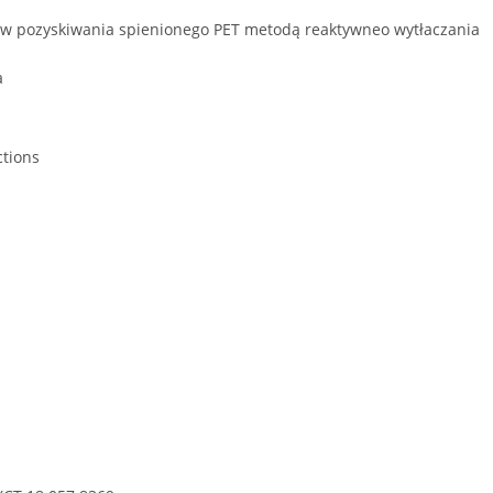
w pozyskiwania spienionego PET metodą reaktywneo wytłaczania
a
.
ctions