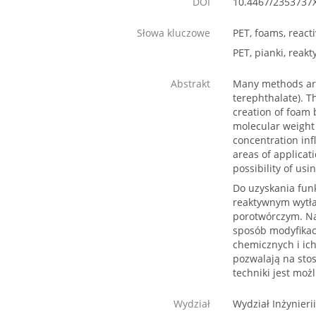
DOI
10.4467/2353737
Słowa kluczowe
PET, foams, react
PET, pianki, reak
Abstrakt
Many methods are 
terephthalate). T
creation of foam 
molecular weight 
concentration inf
areas of applicat
possibility of usi
Do uzyskania funk
reaktywnym wytłac
porotwórczym. Na
sposób modyfikac
chemicznych i ic
pozwalają na stos
techniki jest moż
Wydział
Wydział Inżynieri