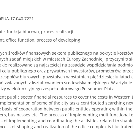
0PUA.17.040.7221
ie, funkcja biurowa, proces realizacji
, office function, process of developing
cych środków finansowych sektora publicznego na pokrycie kosztów
tórych zadań miejskich w miastach Europy Zachodniej, przyczyniło 
akie realizowane są najczęściej na zasadzie współdziałania podmio
 celu publicznego oraz prywatnych inwestorów, promotorów, przeds
zespołów biurowych, powstałych w ostatnich pięćdziesięciu latach, 
łań związanych z kształtowaniem środowiska miejskiego. W artykule
lizy wielofunkcyjnego zespołu biurowego Potsdamer Platz.
ient public sector financial resources to cover the costs in Western
mplementation of some of the city tasks contributed searching new
e basis of cooperation between public entities operating within th
ers, businesses etc. The process of implementing multifunctional 
 of implementing and coordinating the activities related to shapi
rocess of shaping and realization of the office complex is illustrat