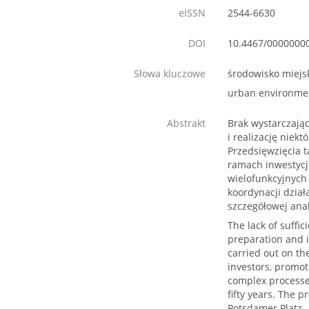
eISSN
2544-6630
DOI
10.4467/0000000
Słowa kluczowe
środowisko miejsk
urban environment
Abstrakt
Brak wystarczają
i realizację niek
Przedsięwzięcia t
ramach inwestycji
wielofunkcyjnych 
koordynacji dzia
szczegółowej ana
The lack of suffic
preparation and i
carried out on th
investors, promot
complex processes
fifty years. The p
Potsdamer Platz.