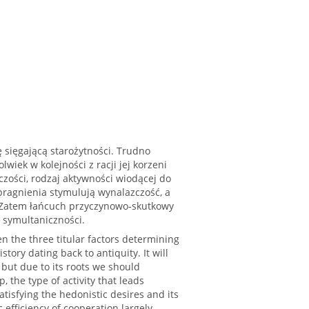
 sięgającą starożytności. Trudno
wiek w kolejności z racji jej korzeni
zości, rodzaj aktywności wiodącej do
pragnienia stymulują wynalazczość, a
h. Zatem łańcuch przyczynowo-skutkowy
 symultaniczności.
n the three titular factors determining
tory dating back to antiquity. It will
, but due to its roots we should
 the type of activity that leads
tisfying the hedonistic desires and its
 efficiency of cooperation largely