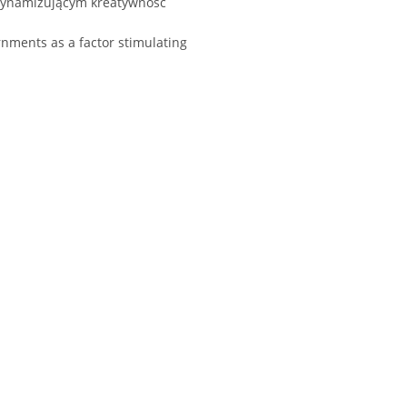
 dynamizującym kreatywność
rnments as a factor stimulating