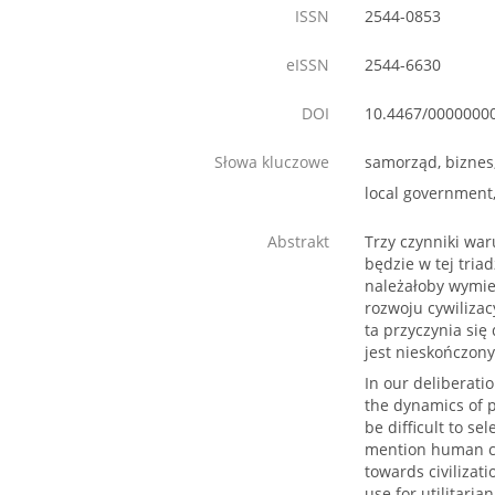
ISSN
2544-0853
eISSN
2544-6630
DOI
10.4467/0000000
Słowa kluczowe
samorząd, biznes
local government, 
Abstrakt
Trzy czynniki war
będzie w tej tria
należałoby wymien
rozwoju cywiliza
ta przyczynia się
jest nieskończon
In our deliberati
the dynamics of p
be difficult to se
mention human cre
towards civilizat
use for utilitaria