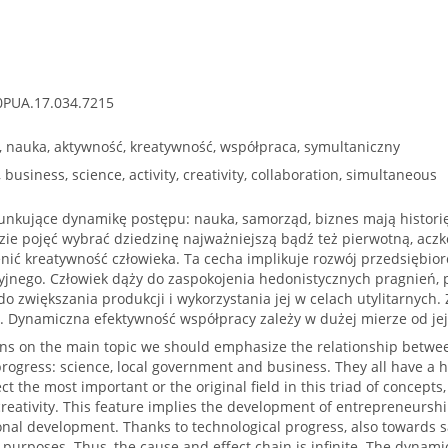
0PUA.17.034.7215
, nauka, aktywność, kreatywność, współpraca, symultaniczny
business, science, activity, creativity, collaboration, simultaneous
unkujące dynamikę postępu: nauka, samorząd, biznes mają historię
dzie pojęć wybrać dziedzinę najważniejszą bądź też pierwotną, aczkol
ić kreatywność człowieka. Ta cecha implikuje rozwój przedsiębiorc
cyjnego. Człowiek dąży do zaspokojenia hedonistycznych pragnień, 
 do zwiększania produkcji i wykorzystania jej w celach utylitarnyc
y. Dynamiczna efektywność współpracy zależy w dużej mierze od jej
ons on the main topic we should emphasize the relationship betwee
rogress: science, local government and business. They all have a his
lect the most important or the original field in this triad of concepts
ativity. This feature implies the development of entrepreneurship,
ional development. Thanks to technological progress, also towards sa
n purposes. Thus, the cause and effect chain is infinite. The dynamic