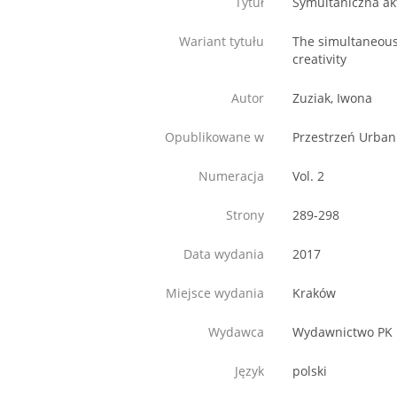
Tytuł
Symultaniczna ak
Wariant tytułu
The simultaneous 
creativity
Autor
Zuziak, Iwona
Opublikowane w
Przestrzeń Urbani
Numeracja
Vol. 2
Strony
289-298
Data wydania
2017
Miejsce wydania
Kraków
Wydawca
Wydawnictwo PK
Język
polski