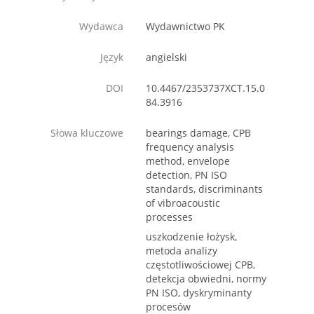
Wydawca
Wydawnictwo PK
Język
angielski
DOI
10.4467/2353737XCT.15.0
84.3916
Słowa kluczowe
bearings damage, CPB
frequency analysis
method, envelope
detection, PN ISO
standards, discriminants
of vibroacoustic
processes
uszkodzenie łożysk,
metoda analizy
częstotliwościowej CPB,
detekcja obwiedni, normy
PN ISO, dyskryminanty
procesów