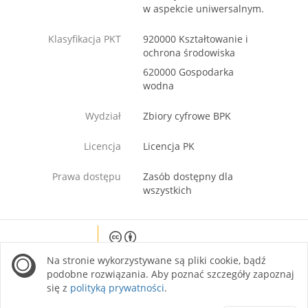
w aspekcie uniwersalnym.
Klasyfikacja PKT
920000 Kształtowanie i
ochrona środowiska
620000 Gospodarka
wodna
Wydział
Zbiory cyfrowe BPK
Licencja
Licencja PK
Prawa dostępu
Zasób dostępny dla
wszystkich
Except where otherwise noted, content on this
Na stronie wykorzystywane są pliki cookie, bądź
site is licensed under a Creative Commons
Attribution 4.0 International license.
podobne rozwiązania. Aby poznać szczegóły zapoznaj
się z
polityką prywatności
.