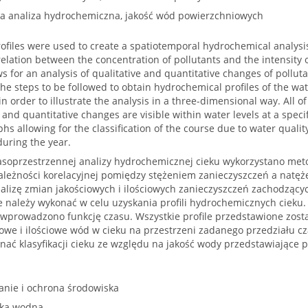
a analiza hydrochemiczna, jakość wód powierzchniowych
files were used to create a spatiotemporal hydrochemical analysis
elation between the concentration of pollutants and the intensity of
s for an analysis of qualitative and quantitative changes of pollut
he steps to be followed to obtain hydrochemical profiles of the wa
n order to illustrate the analysis in a three-dimensional way. All o
and quantitative changes are visible within water levels at a specif
hs allowing for the classification of the course due to water quali
uring the year.
asoprzestrzennej analizy hydrochemicznej cieku wykorzystano met
 zależności korelacyjnej pomiędzy stężeniem zanieczyszczeń a natę
lizę zmian jakościowych i ilościowych zanieczyszczeń zachodzącyc
kie należy wykonać w celu uzyskania profili hydrochemicznych cieku
wprowadzono funkcję czasu. Wszystkie profile przedstawione zosta
iowe i ilościowe wód w cieku na przestrzeni zadanego przedziału 
nać klasyfikacji cieku ze względu na jakość wody przedstawiające
anie i ochrona środowiska
rka wodna