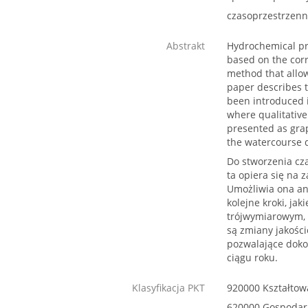
czasoprzestrzenn
Abstrakt
Hydrochemical pro
based on the corr
method that allow
paper describes t
been introduced i
where qualitative 
presented as grap
the watercourse d
Do stworzenia cz
ta opiera się na
Umożliwia ona ana
kolejne kroki, ja
trójwymiarowym, 
są zmiany jakośc
pozwalające doko
ciągu roku.
Klasyfikacja PKT
920000 Kształtow
620000 Gospoda