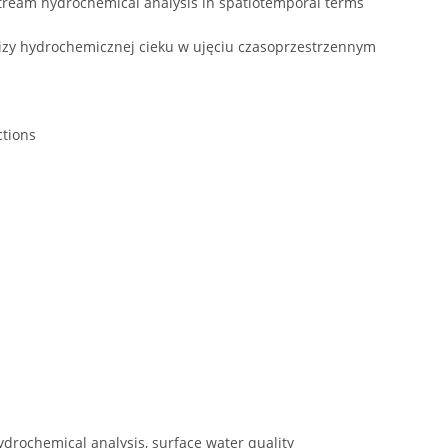
tream hydrochemical analysis in spatiotemporal terms
izy hydrochemicznej cieku w ujęciu czasoprzestrzennym
ctions
drochemical analysis, surface water quality