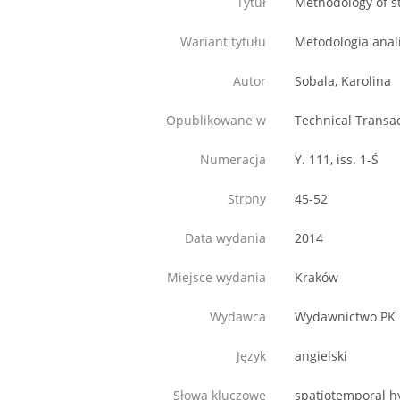
Tytuł
Methodology of s
Wariant tytułu
Metodologia anal
Autor
Sobala, Karolina
Opublikowane w
Technical Transa
Numeracja
Y. 111, iss. 1-Ś
Strony
45-52
Data wydania
2014
Miejsce wydania
Kraków
Wydawca
Wydawnictwo PK
Język
angielski
Słowa kluczowe
spatiotemporal hy