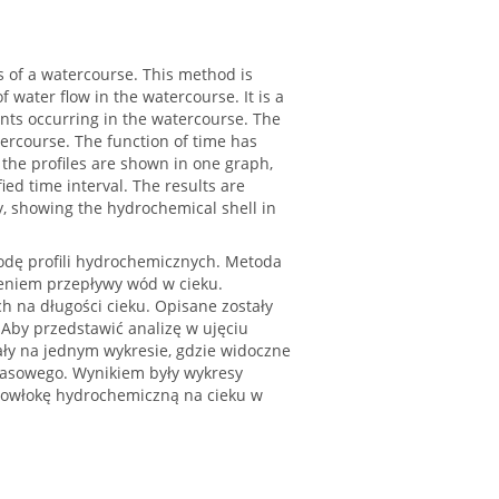
 of a watercourse. This method is
 water flow in the watercourse. It is a
ants occurring in the watercourse. The
tercourse. The function of time has
f the profiles are shown in one graph,
ied time interval. The results are
ty, showing the hydrochemical shell in
odę profili hydrochemicznych. Metoda
żeniem przepływy wód w cieku.
h na długości cieku. Opisane zostały
. Aby przedstawić analizę w ujęciu
ły na jednym wykresie, gdzie widoczne
czasowego. Wynikiem były wykresy
 powłokę hydrochemiczną na cieku w