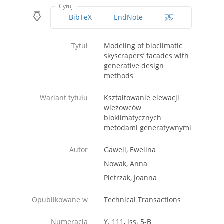
Cytuj
BibTeX
EndNote
Tytuł
Modeling of bioclimatic
skyscrapers’ facades with
generative design
methods
Wariant tytułu
Kształtowanie elewacji
wieżowców
bioklimatycznych
metodami generatywnymi
Autor
Gawell, Ewelina
Nowak, Anna
Pietrzak, Joanna
Opublikowane w
Technical Transactions
Numeracja
Y. 111, iss. 5-B