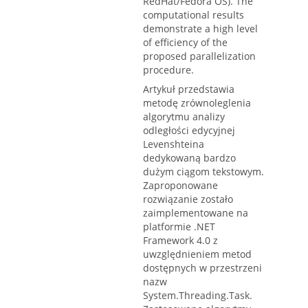
RedHat/Fedora OS). The
computational results
demonstrate a high level
of efficiency of the
proposed parallelization
procedure.
Artykuł przedstawia
metodę zrównoleglenia
algorytmu analizy
odległości edycyjnej
Levenshteina
dedykowaną bardzo
dużym ciągom tekstowym.
Zaproponowane
rozwiązanie zostało
zaimplementowane na
platformie .NET
Framework 4.0 z
uwzględnieniem metod
dostępnych w przestrzeni
nazw
System.Threading.Task.