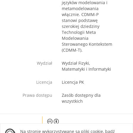
języków modelowania i
metamodelowania
włącznie. CDMM-P
stanowi podstawę
szerokiej dziedziny
Technologii Meta
Modelowania
Sterowanego Kontekstem
(CDMM-T).
Wydział
Wydział Fizyki,
Matematyki i Informatyki
Licencja
Licencja PK
Prawa dostępu
Zasób dostępny dla
wszystkich
Except where otherwise noted, content on this
Na stronie wykorzystywane są pliki cookie, bądź
site is licensed under a Creative Commons