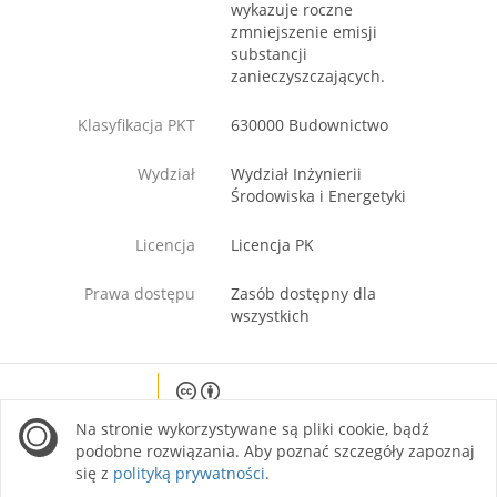
wykazuje roczne
zmniejszenie emisji
substancji
zanieczyszczających.
Klasyfikacja PKT
630000 Budownictwo
Wydział
Wydział Inżynierii
Środowiska i Energetyki
Licencja
Licencja PK
Prawa dostępu
Zasób dostępny dla
wszystkich
Except where otherwise noted, content on this
Na stronie wykorzystywane są pliki cookie, bądź
site is licensed under a Creative Commons
Attribution 4.0 International license.
podobne rozwiązania. Aby poznać szczegóły zapoznaj
się z
polityką prywatności
.