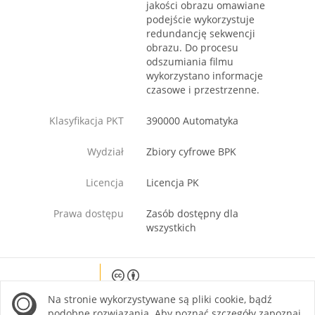
jakości obrazu omawiane
podejście wykorzystuje
redundancję sekwencji
obrazu. Do procesu
odszumiania filmu
wykorzystano informacje
czasowe i przestrzenne.
Klasyfikacja PKT
390000 Automatyka
Wydział
Zbiory cyfrowe BPK
Licencja
Licencja PK
Prawa dostępu
Zasób dostępny dla
wszystkich
Except where otherwise noted, content on this
Na stronie wykorzystywane są pliki cookie, bądź
site is licensed under a Creative Commons
Attribution 4.0 International license.
podobne rozwiązania. Aby poznać szczegóły zapoznaj