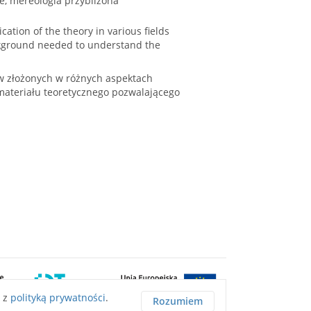
e, mereologia przybliżona
tion of the theory in various fields
ackground needed to understand the
ów złożonych w różnych aspektach
materiału teoretycznego pozwalającego
ę z
polityką prywatności
.
Rozumiem