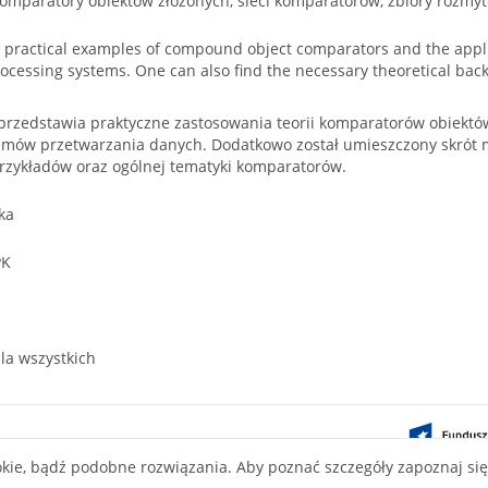
komparatory obiektów złożonych, sieci komparatorów, zbiory rozmyt
practical examples of compound object comparators and the applica
rocessing systems. One can also find the necessary theoretical b
ł przedstawia praktyczne zastosowania teorii komparatorów obiekt
emów przetwarzania danych. Dodatkowo został umieszczony skrót 
rzykładów oraz ogólnej tematyki komparatorów.
ka
PK
la wszystkich
ontent on this
okie, bądź podobne rozwiązania. Aby poznać szczegóły zapoznaj si
ve Commons
nse.