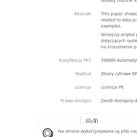
obiekty złożone, 
Abstrakt
This paper shows 
related to data p
examples.
Niniejszy artyku
dotyczących syst
na zrozumienie p
Klasyfikacja PKT
390000 Automaty
Wydział
Zbiory cyfrowe B
Licencja
Licencja PK
Prawa dostępu
Zasób dostępny d
Except where otherwise noted, c
Na stronie wykorzystywane są pliki co
site is licensed under a Creati
Attribution 4.0 International lice