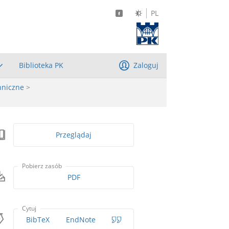
PL
Biblioteka PK
Zaloguj
hniczne
>
Przeglądaj
Pobierz zasób
PDF
Cytuj
BibTeX
EndNote