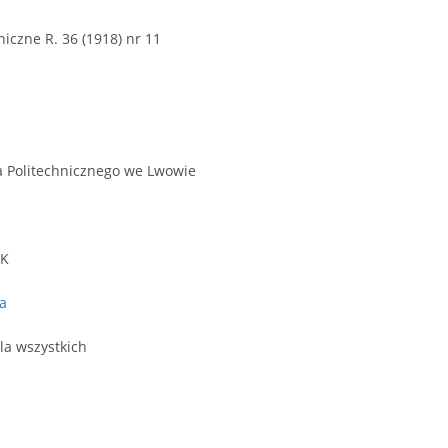
czne R. 36 (1918) nr 11
a Politechnicznego we Lwowie
PK
a
la wszystkich