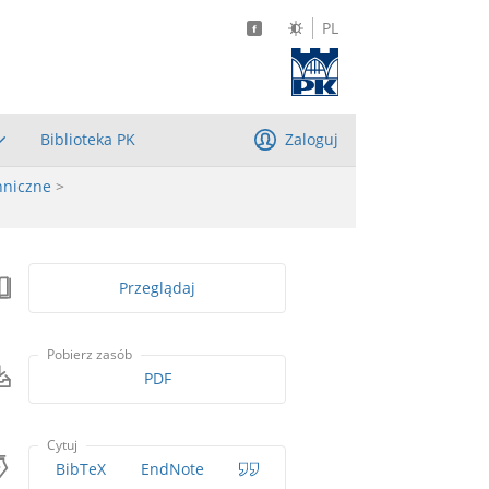
PL
Biblioteka PK
Zaloguj
hniczne
>
Przeglądaj
Pobierz zasób
PDF
Cytuj
BibTeX
EndNote