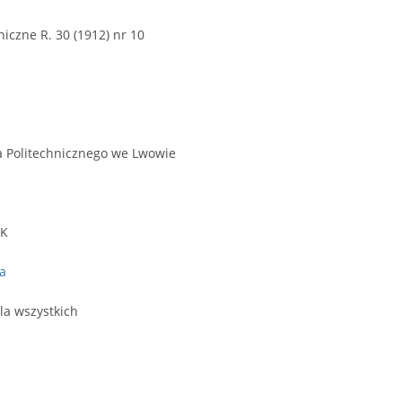
czne R. 30 (1912) nr 10
a Politechnicznego we Lwowie
PK
a
la wszystkich