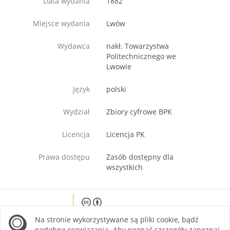
Data wydania
1882
Miejsce wydania
Lwów
Wydawca
nakł. Towarzystwa
Politechnicznego we
Lwowie
Język
polski
Wydział
Zbiory cyfrowe BPK
Licencja
Licencja PK
Prawa dostępu
Zasób dostępny dla
wszystkich
Except where otherwise noted, content on this
Na stronie wykorzystywane są pliki cookie, bądź
site is licensed under a Creative Commons
Attribution 4.0 International license.
podobne rozwiązania. Aby poznać szczegóły zapoznaj