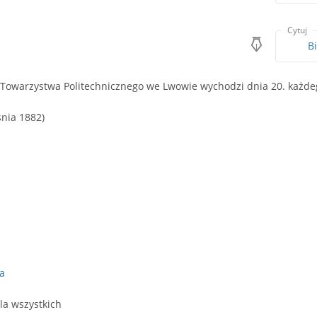
Cytuj
B
 Towarzystwa Politechnicznego we Lwowie wychodzi dnia 20. każdeg
śnia 1882)
a
la wszystkich