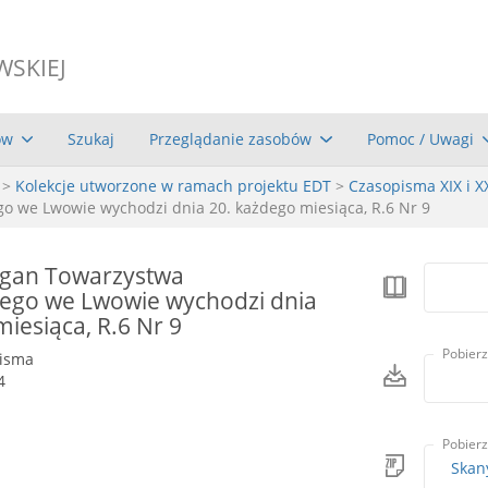
WSKIEJ
ów
Szukaj
Przeglądanie zasobów
Pomoc / Uwagi
>
Kolekcje utworzone w ramach projektu EDT
>
Czasopisma XIX i X
go we Lwowie wychodzi dnia 20. każdego miesiąca, R.6 Nr 9
rgan Towarzystwa
nego we Lwowie wychodzi dnia
iesiąca, R.6 Nr 9
Pobierz
pisma
4
Pobierz