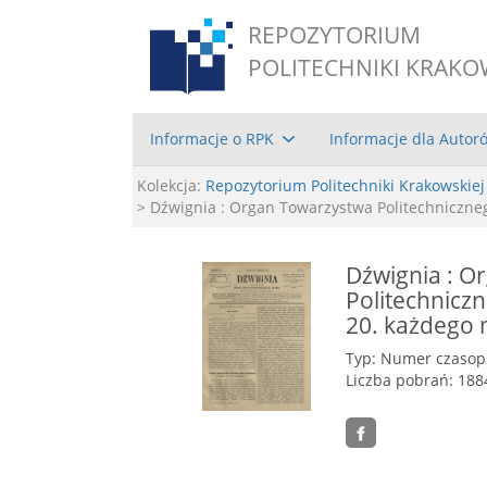
REPOZYTORIUM
POLITECHNIKI KRAKO
Informacje o RPK
Informacje dla Autor
Kolekcja:
Repozytorium Politechniki Krakowskiej
> Dźwignia : Organ Towarzystwa Politechniczne
Dźwignia : O
Politechnicz
20. każdego m
Typ: Numer czaso
Liczba pobrań: 188