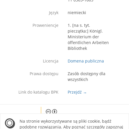
Język
niemiecki
Proweniencje
1. [na s. tyt.
pieczątka:] Königl.
Ministerium der
öffentlichen Arbeiten
Bibliothek
Licencja
Domena publiczna
Prawa dostępu
Zasób dostępny dla
wszystkich
Link do katalogu BPK
Przejdź →
Except where otherwise noted, content on this
Na stronie wykorzystywane są pliki cookie, bądź
site is licensed under a Creative Commons
Attribution 4.0 International license.
podobne rozwiązania. Aby poznać szczegóły zapoznaj