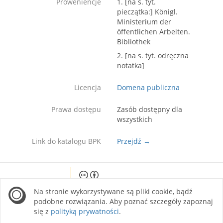
Proweniencje
1. [na s. tyt.
pieczątka:] Königl.
Ministerium der
öffentlichen Arbeiten.
Bibliothek
2. [na s. tyt. odręczna
notatka]
Licencja
Domena publiczna
Prawa dostępu
Zasób dostępny dla
wszystkich
Link do katalogu BPK
Przejdź →
Except where otherwise noted, content on this
Na stronie wykorzystywane są pliki cookie, bądź
site is licensed under a Creative Commons
Attribution 4.0 International license.
podobne rozwiązania. Aby poznać szczegóły zapoznaj
się z
polityką prywatności
.