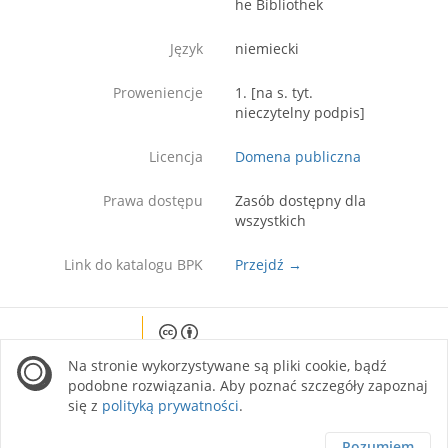
he Bibliothek
Język
niemiecki
Proweniencje
1. [na s. tyt.
nieczytelny podpis]
Licencja
Domena publiczna
Prawa dostępu
Zasób dostępny dla
wszystkich
Link do katalogu BPK
Przejdź →
Except where otherwise noted, content on this
Na stronie wykorzystywane są pliki cookie, bądź
site is licensed under a Creative Commons
Attribution 4.0 International license.
podobne rozwiązania. Aby poznać szczegóły zapoznaj
się z
polityką prywatności
.
Rozumiem