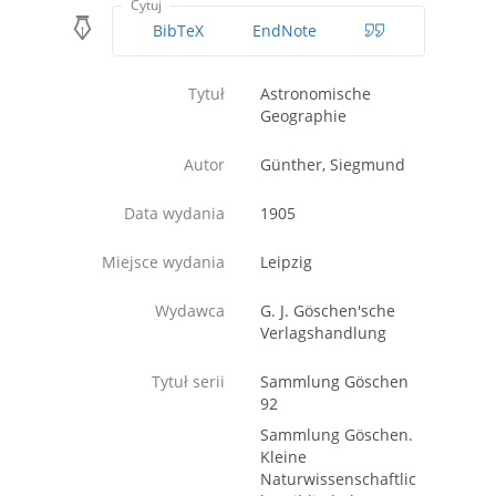
Cytuj
BibTeX
EndNote
Tytuł
Astronomische
Geographie
Autor
Günther, Siegmund
Data wydania
1905
Miejsce wydania
Leipzig
Wydawca
G. J. Göschen'sche
Verlagshandlung
Tytuł serii
Sammlung Göschen
92
Sammlung Göschen.
Kleine
Naturwissenschaftlic