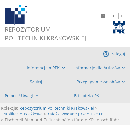
PL
REPOZYTORIUM
POLITECHNIKI KRAKOWSKIEJ
Zaloguj
Informacje o RPK
Informacje dla Autorów
Szukaj
Przeglądanie zasobów
Pomoc / Uwagi
Biblioteka PK
Kolekcja:
Repozytorium Politechniki Krakowskiej
>
Publikacje książkowe
>
Książki wydane przed 1939 r.
> Fischereihäfen und Zufluchtshäfen für die Küstenschiffahrt