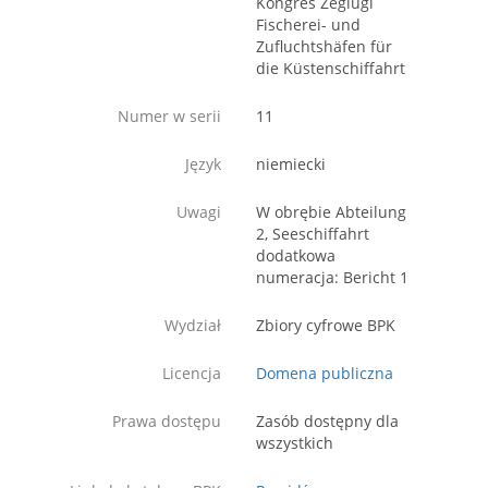
Kongres Żeglugi
Fischerei- und
Zufluchtshäfen für
die Küstenschiffahrt
Numer w serii
11
Język
niemiecki
Uwagi
W obrębie Abteilung
2, Seeschiffahrt
dodatkowa
numeracja: Bericht 1
Wydział
Zbiory cyfrowe BPK
Licencja
Domena publiczna
Prawa dostępu
Zasób dostępny dla
wszystkich