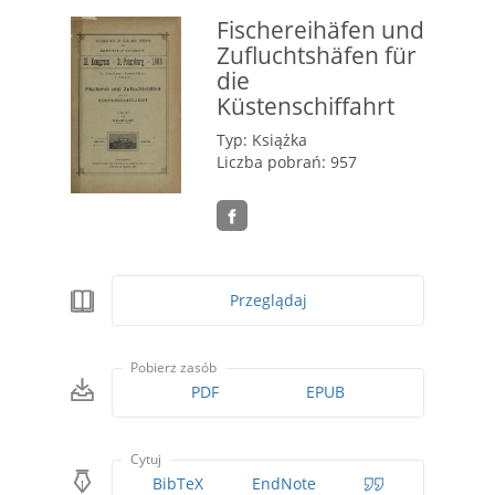
Fischereihäfen und
Zufluchtshäfen für
die
Küstenschiffahrt
Typ: Książka
Liczba pobrań: 957
Przeglądaj
Pobierz zasób
PDF
EPUB
Cytuj
BibTeX
EndNote