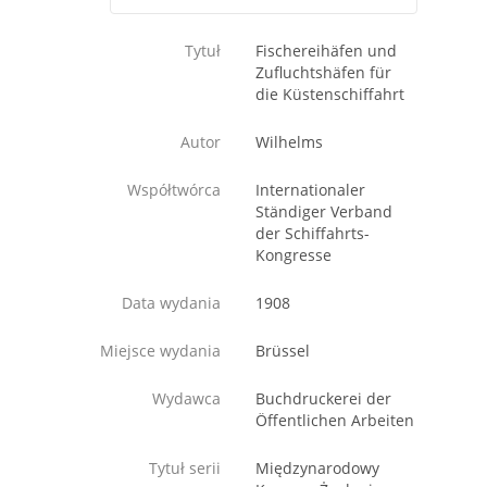
Tytuł
Fischereihäfen und
Zufluchtshäfen für
die Küstenschiffahrt
Autor
Wilhelms
Współtwórca
Internationaler
Ständiger Verband
der Schiffahrts-
Kongresse
Data wydania
1908
Miejsce wydania
Brüssel
Wydawca
Buchdruckerei der
Öffentlichen Arbeiten
Tytuł serii
Międzynarodowy