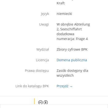
Kraft
Język
niemiecki
Uwagi
W obrębie Abteilung
2, Seeschiffahrt
dodatkowa
numeracja: Frage 4
Wydział
Zbiory cyfrowe BPK
Licencja
Domena publiczna
Prawa dostępu
Zasób dostępny dla
wszystkich
Link do katalogu BPK
Przejdź →
Except where otherwise noted, content on this