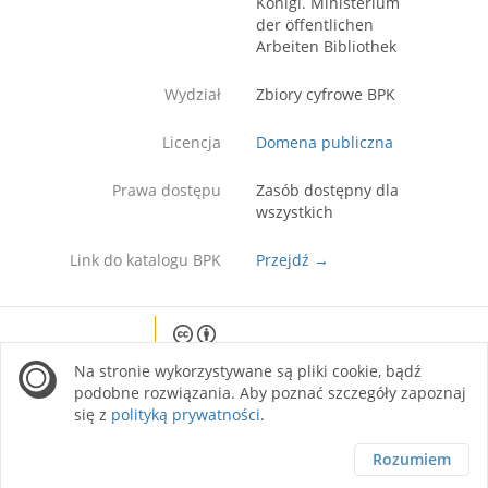
Königl. Ministerium
der öffentlichen
Arbeiten Bibliothek
Wydział
Zbiory cyfrowe BPK
Licencja
Domena publiczna
Prawa dostępu
Zasób dostępny dla
wszystkich
Link do katalogu BPK
Przejdź →
Except where otherwise noted, content on this
Na stronie wykorzystywane są pliki cookie, bądź
site is licensed under a Creative Commons
Attribution 4.0 International license.
podobne rozwiązania. Aby poznać szczegóły zapoznaj
się z
polityką prywatności
.
Rozumiem