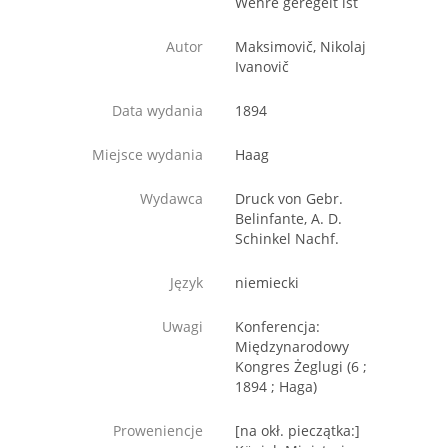
Wehre geregelt ist
Autor
Maksimovič, Nikolaj
Ivanovič
Data wydania
1894
Miejsce wydania
Haag
Wydawca
Druck von Gebr.
Belinfante, A. D.
Schinkel Nachf.
Język
niemiecki
Uwagi
Konferencja:
Międzynarodowy
Kongres Żeglugi (6 ;
1894 ; Haga)
Proweniencje
[na okł. pieczątka:]