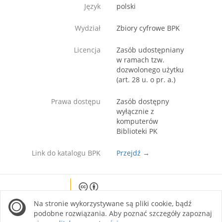
Język
polski
Wydział
Zbiory cyfrowe BPK
Licencja
Zasób udostępniany
w ramach tzw.
dozwolonego użytku
(art. 28 u. o pr. a.)
Prawa dostępu
Zasób dostępny
wyłącznie z
komputerów
Biblioteki PK
Link do katalogu BPK
Przejdź →
Except where otherwise noted, content on this
Na stronie wykorzystywane są pliki cookie, bądź
site is licensed under a Creative Commons
Attribution 4.0 International license.
podobne rozwiązania. Aby poznać szczegóły zapoznaj