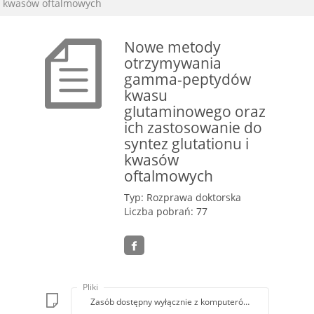
kwasów oftalmowych
Nowe metody
otrzymywania
gamma-peptydów
kwasu
glutaminowego oraz
ich zastosowanie do
syntez glutationu i
kwasów
oftalmowych
Typ: Rozprawa doktorska
Liczba pobrań: 77
Pliki
Zasób dostępny wyłącznie z komputerów Biblioteki PK