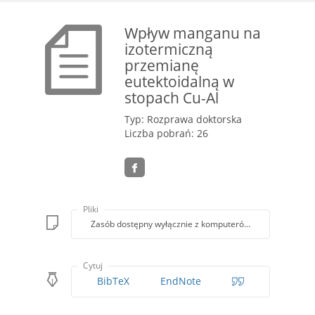
Wpływ manganu na
izotermiczną
przemianę
eutektoidalną w
stopach Cu-Al
Typ: Rozprawa doktorska
Liczba pobrań: 26
Pliki
Zasób dostępny wyłącznie z komputerów Biblioteki PK
Cytuj
BibTeX
EndNote