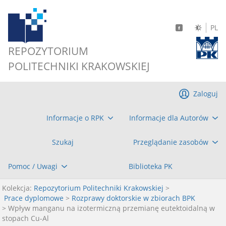
PL
REPOZYTORIUM
POLITECHNIKI KRAKOWSKIEJ
Zaloguj
Informacje o RPK
Informacje dla Autorów
Szukaj
Przeglądanie zasobów
Pomoc / Uwagi
Biblioteka PK
Kolekcja:
Repozytorium Politechniki Krakowskiej
>
Prace dyplomowe
>
Rozprawy doktorskie w zbiorach BPK
> Wpływ manganu na izotermiczną przemianę eutektoidalną w
stopach Cu-Al