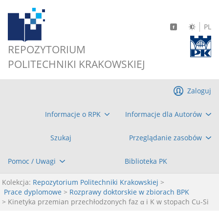
PL
REPOZYTORIUM
POLITECHNIKI KRAKOWSKIEJ
Zaloguj
Informacje o RPK
Informacje dla Autorów
Szukaj
Przeglądanie zasobów
Pomoc / Uwagi
Biblioteka PK
Kolekcja:
Repozytorium Politechniki Krakowskiej
>
Prace dyplomowe
>
Rozprawy doktorskie w zbiorach BPK
> Kinetyka przemian przechłodzonych faz α i K w stopach Cu-Si