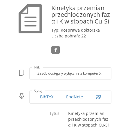
Kinetyka przemian
przechłodzonych faz
α i K w stopach Cu-Si
Typ: Rozprawa doktorska
Liczba pobrań: 22
Pliki
Zasób dostępny wyłącznie z komputerów Biblioteki PK
Cytuj
BibTeX
EndNote
Tytuł
Kinetyka przemian
przechłodzonych faz
α i K w stopach Cu-Si