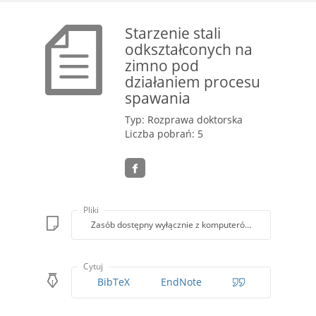
Starzenie stali
odkształconych na
zimno pod
działaniem procesu
spawania
Typ: Rozprawa doktorska
Liczba pobrań: 5
Pliki
Zasób dostępny wyłącznie z komputerów Biblioteki PK
Cytuj
BibTeX
EndNote