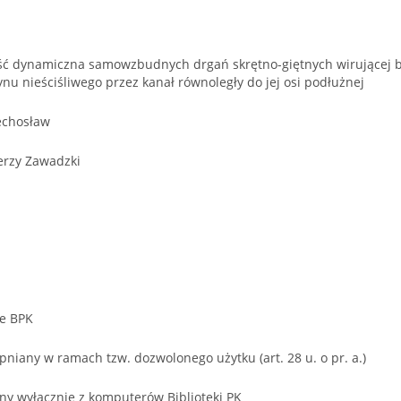
ść dynamiczna samowzbudnych drgań skrętno-giętnych wirującej 
nu nieściśliwego przez kanał równoległy do jej osi podłużnej
echosław
Jerzy Zawadzki
we BPK
niany w ramach tzw. dozwolonego użytku (art. 28 u. o pr. a.)
ny wyłącznie z komputerów Biblioteki PK