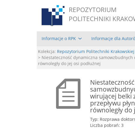
REPOZYTORIUM
POLITECHNIKI KRAKO
Informacje o RPK
Informacje dla Autor
Kolekcja:
Repozytorium Politechniki Krakowskiej
> Niestateczność dynamiczna samowzbudnych dr
równoległy do jej osi podłużnej
Niestatecznoś
samowzbudnych
wirującej belk
przepływu płyn
równoległy do j
Typ: Rozprawa doktor
Liczba pobrań: 3