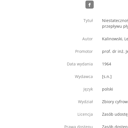
Tytuł
Niestateczno
przepływu pły
Autor
Kalinowski, L
Promotor
prof. dr inż. 
Data wydania
1964
Wydawca
[s.n.]
Język
polski
Wydział
Zbiory cyfro
Licencja
Zasób udostęp
Prawa dostępu
Zasób dostęp