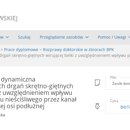
WSKIEJ
ów
Szukaj
Przeglądanie zasobów
Pomoc / Uwagi
>
Prace dyplomowe
>
Rozprawy doktorskie w zbiorach BPK
gań skrętno-giętnych wirującej belki z uwzględnieniem wpływu pr
ć dynamiczna
Pliki
Zasób dost
 drgań skrętno-giętnych
i z uwzględnieniem wpływu
u nieściśliwego przez kanał
Cytuj
ej osi podłużnej
BibT
ska