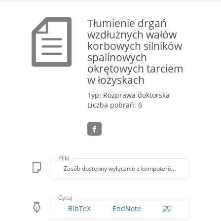
Tłumienie drgań
wzdłużnych wałów
korbowych silników
spalinowych
okrętowych tarciem
w łożyskach
Typ: Rozprawa doktorska
Liczba pobrań: 6
Pliki
Zasób dostępny wyłącznie z komputerów Biblioteki PK
Cytuj
BibTeX
EndNote