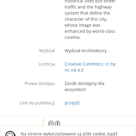
historical sites but street
traffic and the highway
system that define the
character of this city,
whose image was
enhanced by world-class
cinema.
Wydział
Wydział Architektury
Licencja
Creative Commons; cc by
nc nd 4.0
Prawa dostępu
Zasób dostępny dla
wszystkich
Link do publikacji
przejdź
Except where otherwise noted, content on this
Na stronie wykorzystywane są pliki cookie, bądź
site is licensed under a Creative Commons