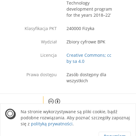
Technology
development program
for the years 2018–22’
Klasyfikacja PKT
240000 Fizyka
Wydział
Zbiory cyfrowe BPK
Licencja
Creative Commons; cc
by sa 4.0
Prawa dostępu
Zasób dostępny dla
wszystkich
Except where otherwise noted, content on this
Na stronie wykorzystywane są pliki cookie, bądź
site is licensed under a Creative Commons
Attribution 4.0 International license.
podobne rozwiązania. Aby poznać szczegóły zapoznaj
się z
polityką prywatności
.