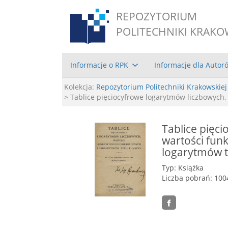
REPOZYTORIUM
POLITECHNIKI KRAKO
Informacje o RPK
Informacje dla Autor
Kolekcja:
Repozytorium Politechniki Krakowskiej
> Tablice pięciocyfrowe logarytmów liczbowych,
Tablice pięc
wartości fun
logarytmów t
Typ: Książka
Liczba pobrań: 100