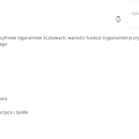
Cytu
ocyfrowe logarytmów liczbowych, wartości funkcyi trygonometryczny
nego
tora
czyca i Spółki