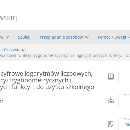
WSKIEJ
ów
Szukaj
Przeglądanie zasobów
Pomoc / Uwagi
>
Cracoviana
 wartości funkcyi trygonometrycznych i logarytmów tych funkcyi : d
iocyfrowe logarytmów liczbowych,
kcyi trygonometrycznych i
ych funkcyi : do użytku szkolnego
Pob
41
Pob