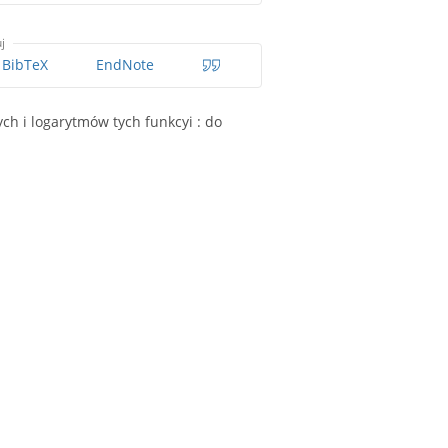
j
BibTeX
EndNote
ch i logarytmów tych funkcyi : do