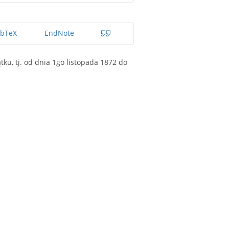
ibTeX
EndNote
u, tj. od dnia 1go listopada 1872 do