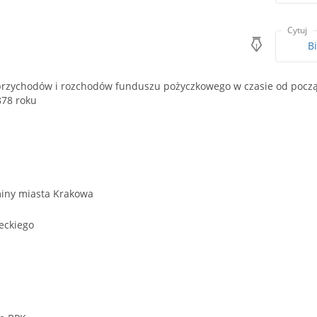
Cytuj
B
przychodów i rozchodów funduszu pożyczkowego w czasie od początk
878 roku
iny miasta Krakowa
eckiego