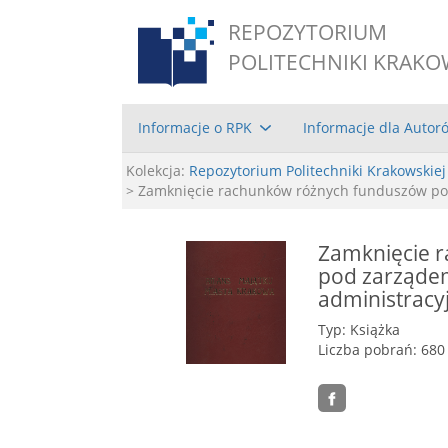
REPOZYTORIUM
POLITECHNIKI KRAKO
Informacje o RPK
Informacje dla Autor
Kolekcja:
Repozytorium Politechniki Krakowskiej
> Zamknięcie rachunków różnych funduszów pod
Zamknięcie 
pod zarządem
administracy
Typ: Książka
Liczba pobrań: 680