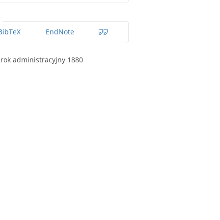
BibTeX
EndNote
rok administracyjny 1880