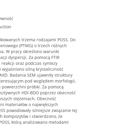
tywność
uction
yfikowanych trzema rodzajami POSS. Do
ylenowego (PTMG) o trzech różnych
ha. W pracy określono warunki
acji dyspersji. Za pomocą FTIR
reakcji oraz podczas syntezy
 wyjaśniono silną krystaliczność
XD. Badania SEM ujawniły struktury
teresującym pod względem morfologii,
 powierzchni próbki. Za pomocą
w sztywnych HDI-BDO poprzez obecność
ększych stężeniach. Obecność
ni materiałów o największych
S powodowały silniejsze związanie tej
h kompozytów i stwierdzono, że
I-POSS, którą analizowano metodami