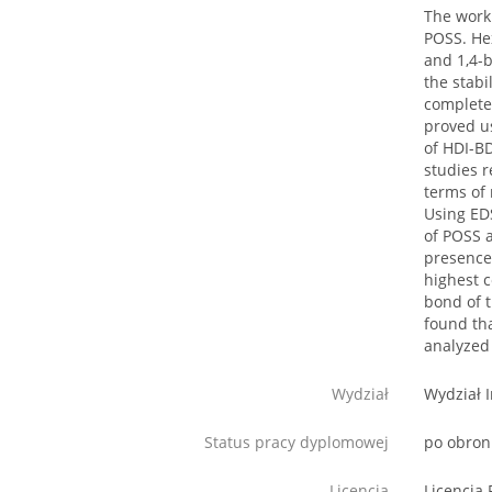
The work 
POSS. Hex
and 1,4-b
the stabi
complete 
proved us
of HDI-B
studies 
terms of
Using ED
of POSS a
presence 
highest c
bond of t
found tha
analyzed
Wydział
Wydział I
Status pracy dyplomowej
po obron
Licencja
Licencja 