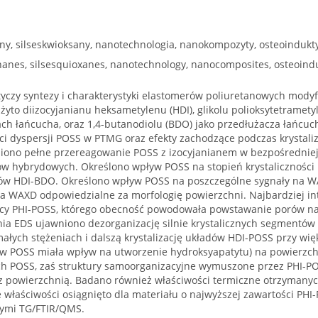
any, silseskwioksany, nanotechnologia, nanokompozyty, osteoinduk
hanes, silsesquioxanes, nanotechnology, nanocomposites, osteoind
tyczy syntezy i charakterystyki elastomerów poliuretanowych mod
żyto diizocyjanianu heksametylenu (HDI), glikolu polioksytetramet
ach łańcucha, oraz 1,4-butanodiolu (BDO) jako przedłużacza łańcuc
ci dyspersji POSS w PTMG oraz efekty zachodzące podczas krystaliz
ono pełne przereagowanie POSS z izocyjanianem w bezpośredniej 
ów hybrydowych. Określono wpływ POSS na stopień krystaliczności i
w HDI-BDO. Określono wpływ POSS na poszczególne sygnały na WA
a WAXD odpowiedzialne za morfologię powierzchni. Najbardziej in
ący PHI-POSS, którego obecność powodowała powstawanie porów na
a EDS ujawniono dezorganizację silnie krystalicznych segmentó
ałych stężeniach i dalszą krystalizację układów HDI-POSS przy wi
tów POSS miała wpływ na utworzenie hydroksyapatytu) na powierzch
ch POSS, zaś struktury samoorganizacyjne wymuszone przez PHI-POS
z powierzchnią. Badano również właściwości termiczne otrzymanyc
e właściwości osiągnięto dla materiału o najwyższej zawartości PH
ymi TG/FTIR/QMS.