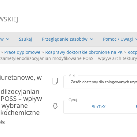
WSKIEJ
ów
Szukaj
Przeglądanie zasobów
Pomoc / Uwagi
>
Prace dyplomowe
>
Rozprawy doktorskie obronione na PK
>
Rozp
eksametylenodiizocyjanian modyfikowane POSS – wpływ architektur
iuretanowe, w
Pliki
Zasób dostępny dla zalogowanych uży
diizocyjanian
 POSS – wpływ
Cytuj
a wybrane
BibTeX
zykochemiczne
ska