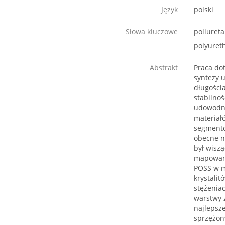
Język
polski
Słowa kluczowe
poliuret
polyuret
Abstrakt
Praca do
syntezy u
długości
stabilnoś
udowodni
materiał
segmentó
obecne n
był wisz
mapowani
POSS w m
krystali
stężenia
warstwy 
najlepsz
sprzężon