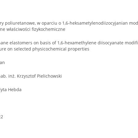
ry poliuretanowe, w oparciu o 1,6-heksametylenodiizocyjanian mo
ne właściwości fizykochemiczne
hane elastomers on basis of 1,6-hexamethylene diisocyanate modifie
ture on selected physicochemical properties
Jan
hab. inż. Krzysztof Pielichowski
Edyta Hebda
22