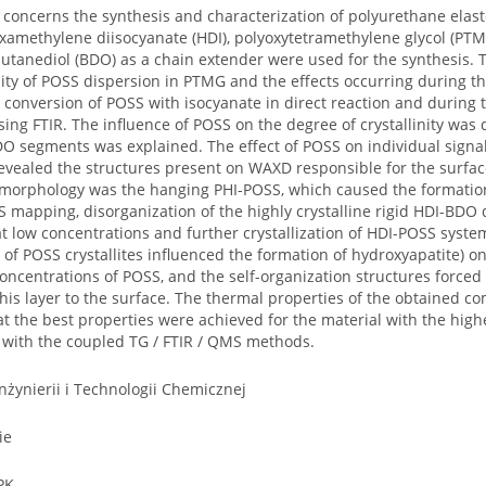
concerns the synthesis and characterization of polyurethane elast
amethylene diisocyanate (HDI), polyoxytetramethylene glycol (PTMG
utanediol (BDO) as a chain extender were used for the synthesis. 
lity of POSS dispersion in PTMG and the effects occurring during the
conversion of POSS with isocyanate in direct reaction and during 
ing FTIR. The influence of POSS on the degree of crystallinity was 
DO segments was explained. The effect of POSS on individual sig
revealed the structures present on WAXD responsible for the surfac
 morphology was the hanging PHI-POSS, which caused the formation
S mapping, disorganization of the highly crystalline rigid HDI-BD
t low concentrations and further crystallization of HDI-POSS syste
of POSS crystallites influenced the formation of hydroxyapatite) on
oncentrations of POSS, and the self-organization structures forced
his layer to the surface. The thermal properties of the obtained co
t the best properties were achieved for the material with the hig
 with the coupled TG / FTIR / QMS methods.
nżynierii i Technologii Chemicznej
ie
PK