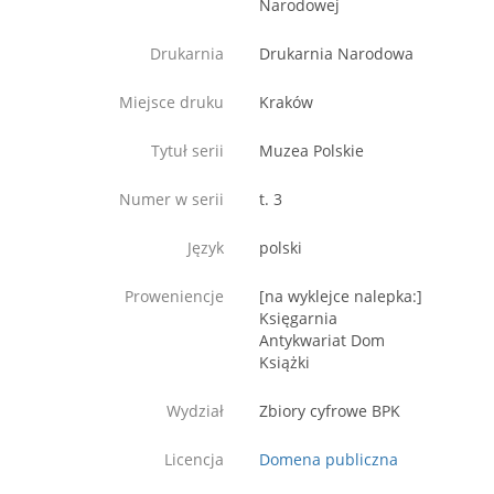
Narodowej
Drukarnia
Drukarnia Narodowa
Miejsce druku
Kraków
Tytuł serii
Muzea Polskie
Numer w serii
t. 3
Język
polski
Proweniencje
[na wyklejce nalepka:]
Księgarnia
Antykwariat Dom
Książki
Wydział
Zbiory cyfrowe BPK
Licencja
Domena publiczna