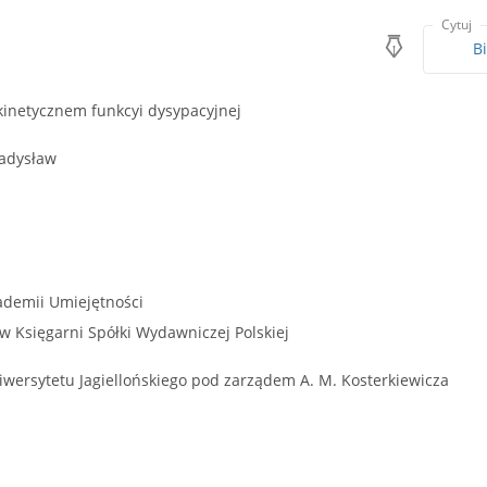
Cytuj
B
kinetycznem funkcyi dysypacyjnej
adysław
demii Umiejętności
w Księgarni Spółki Wydawniczej Polskiej
wersytetu Jagiellońskiego pod zarządem A. M. Kosterkiewicza