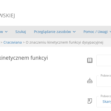
WSKIEJ
ów
Szukaj
Przeglądanie zasobów
Pomoc / Uwagi
>
Cracoviana
> O znaczeniu kinetycznem funkcyi dysypacyjnej
kinetycznem funkcyi
Pobierz
Pobierz