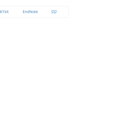
ibTeX
EndNote