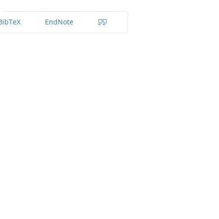
BibTeX
EndNote