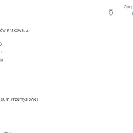
Cytuj
ów Krakowa. 2
cy
n
ia
zeum Przemysłowe]