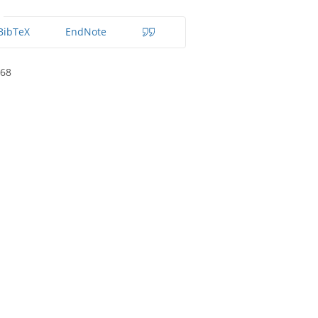
BibTeX
EndNote
568