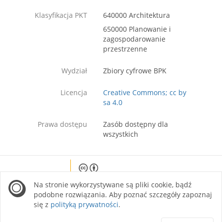
Klasyfikacja PKT
640000 Architektura
650000 Planowanie i
zagospodarowanie
przestrzenne
Wydział
Zbiory cyfrowe BPK
Licencja
Creative Commons; cc by
sa 4.0
Prawa dostępu
Zasób dostępny dla
wszystkich
Except where otherwise noted, content on this
Na stronie wykorzystywane są pliki cookie, bądź
site is licensed under a Creative Commons
Attribution 4.0 International license.
podobne rozwiązania. Aby poznać szczegóły zapoznaj
się z
polityką prywatności
.