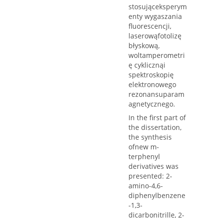
stosująceksperym
enty wygaszania
fluorescencji,
laserowąfotolizę
błyskową,
woltamperometri
ę cyklicznąi
spektroskopię
elektronowego
rezonansuparam
agnetycznego.
In the first part of
the dissertation,
the synthesis
ofnew m-
terphenyl
derivatives was
presented: 2-
amino-4,6-
diphenylbenzene
-1,3-
dicarbonitrille, 2-