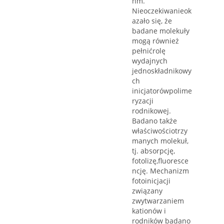
nm.
Nieoczekiwanieok
azało się, że
badane molekuły
mogą również
pełnićrolę
wydajnych
jednoskładnikowy
ch
inicjatorówpolime
ryzacji
rodnikowej.
Badano także
właściwościotrzy
manych molekuł,
tj. absorpcję,
fotolizę,fluoresce
ncję. Mechanizm
fotoinicjacji
związany
zwytwarzaniem
kationów i
rodników badano