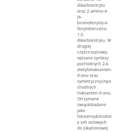
dikarbonitrylu
oraz 2-amino-4-
(4-
bromofenylo)-6-
fenylobenzeno-
1,3-
dikarbonitrylu. W
drugiej
częścirozprawy,
opisano syntezy
pochodnych 2,4-
dietylotioksanten-
9-onu oraz
symetrycznychpo
chodnych
tioksanten-9-onu.
Otrzymane
związkibadano
jako
fotosensybilizator
y soli oniowych
do (i)kationowej