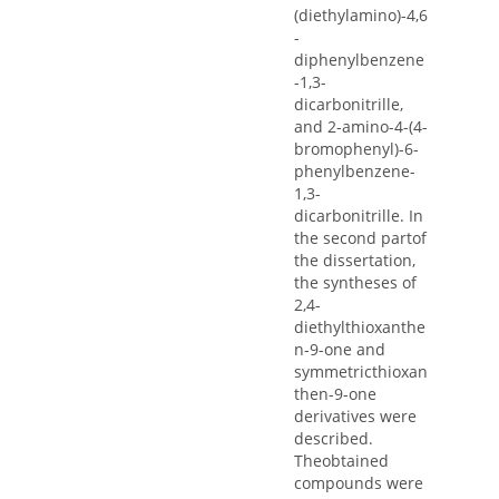
(diethylamino)-4,6
-
diphenylbenzene
-1,3-
dicarbonitrille,
and 2-amino-4-(4-
bromophenyl)-6-
phenylbenzene-
1,3-
dicarbonitrille. In
the second partof
the dissertation,
the syntheses of
2,4-
diethylthioxanthe
n-9-one and
symmetricthioxan
then-9-one
derivatives were
described.
Theobtained
compounds were