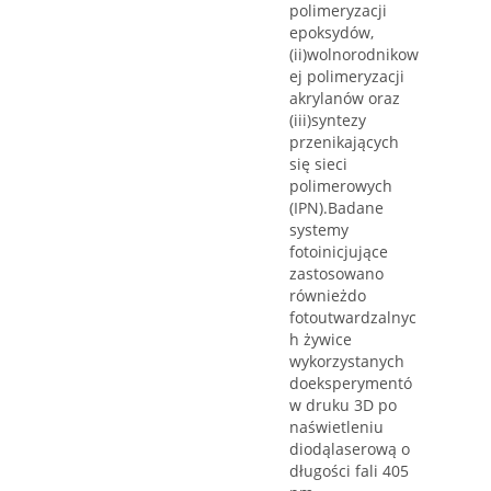
polimeryzacji
epoksydów,
(ii)wolnorodnikow
ej polimeryzacji
akrylanów oraz
(iii)syntezy
przenikających
się sieci
polimerowych
(IPN).Badane
systemy
fotoinicjujące
zastosowano
równieżdo
fotoutwardzalnyc
h żywice
wykorzystanych
doeksperymentó
w druku 3D po
naświetleniu
diodąlaserową o
długości fali 405