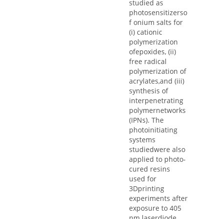
studied as
photosensitizerso
f onium salts for
(i) cationic
polymerization
ofepoxides, (ii)
free radical
polymerization of
acrylates,and (iii)
synthesis of
interpenetrating
polymernetworks
(IPNs). The
photoinitiating
systems
studiedwere also
applied to photo-
cured resins
used for
3Dprinting
experiments after
exposure to 405
nm laserdiode.