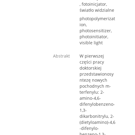
, fotoinicjator,
światło widzialne
photopolymerizat
ion,
photosensitizer,
photoinitiator,
visible light
Abstrakt
W pierwszej
części pracy
doktorskiej
przedstawionosy
ntezę nowych
pochodnych m-
terfenylu: 2-
amino-4,6-
difenylobenzeno-
1,3-
dikarbonitrylu, 2-
(dietyloamino)-4,6
-difenylo-
benzeno-1,3-