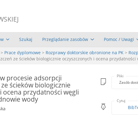
WSKIEJ
ów
Szukaj
Przeglądanie zasobów
Pomoc / Uwagi
>
Prace dyplomowe
>
Rozprawy doktorskie obronione na PK
>
Rozp
yszczeń ze ścieków biologicznie oczyszczonych i ocena przydatnośc
 w procesie adsorpcji
Pliki
Zasób dost
 ze ścieków biologicznie
i ocena przydatności węgli
dnowie wody
Cytuj
BibT
ska