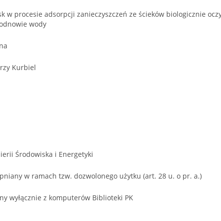
sk w procesie adsorpcji zanieczyszczeń ze ścieków biologicznie ocz
 odnowie wody
yna
erzy Kurbiel
ierii Środowiska i Energetyki
niany w ramach tzw. dozwolonego użytku (art. 28 u. o pr. a.)
ny wyłącznie z komputerów Biblioteki PK