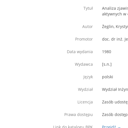
Tytuł
Analiza zjawi
aktywnych w
Autor
Żeglin, Kryst
Promotor
doc. dr inż. J
Data wydania
1980
Wydawca
[s.n.]
Język
polski
Wydział
Wydział Inżyn
Licencja
Zasób udostęp
Prawa dostępu
Zasób dostęp
Link do katalogu BPK
Przejdź →