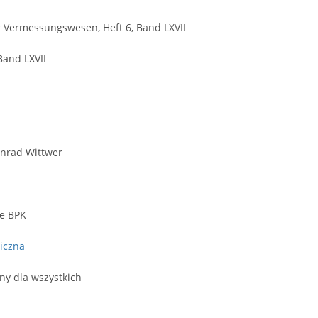
ür Vermessungswesen, Heft 6, Band LXVII
Band LXVII
onrad Wittwer
we BPK
iczna
ny dla wszystkich