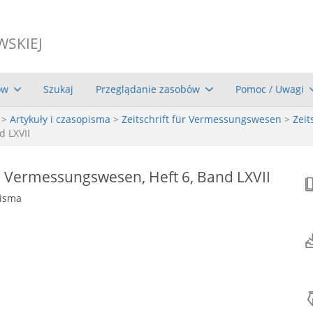
WSKIEJ
ów
Szukaj
Przeglądanie zasobów
Pomoc / Uwagi
>
Artykuły i czasopisma
>
Zeitschrift für Vermessungswesen
>
Zeit
d LXVII
ür Vermessungswesen, Heft 6, Band LXVII
pisma