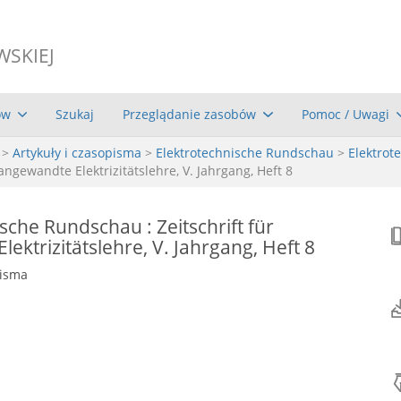
WSKIEJ
ów
Szukaj
Przeglądanie zasobów
Pomoc / Uwagi
>
Artykuły i czasopisma
>
Elektrotechnische Rundschau
>
Elektrot
angewandte Elektrizitätslehre, V. Jahrgang, Heft 8
sche Rundschau : Zeitschrift für
ektrizitätslehre, V. Jahrgang, Heft 8
pisma