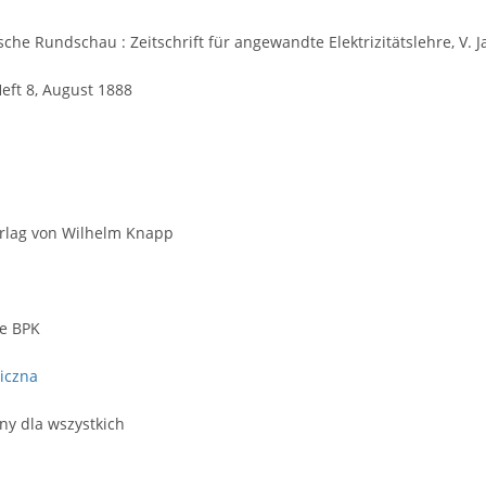
sche Rundschau : Zeitschrift für angewandte Elektrizitätslehre, V. J
Heft 8, August 1888
rlag von Wilhelm Knapp
we BPK
iczna
ny dla wszystkich