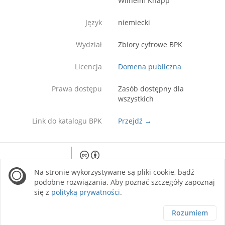
Wilhelm Knapp
Język
niemiecki
Wydział
Zbiory cyfrowe BPK
Licencja
Domena publiczna
Prawa dostępu
Zasób dostępny dla
wszystkich
Link do katalogu BPK
Przejdź →
Except where otherwise noted, content on this
Na stronie wykorzystywane są pliki cookie, bądź
site is licensed under a Creative Commons
Attribution 4.0 International license.
podobne rozwiązania. Aby poznać szczegóły zapoznaj
się z
polityką prywatności
.
Rozumiem